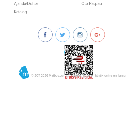
Ajanda/Defter
Oto Paspası
Katalog
© 2011-2026 Matbuu.com / Türkiye'nin ilk ve en büyük online matbaası