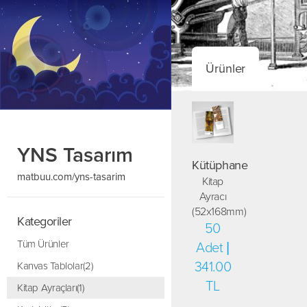
Ürünler
YNS Tasarım
Kütüphane
matbuu.com/yns-tasarim
Kitap
Ayracı
(52x168mm)
Kategoriler
50
Tüm Ürünler
Adet |
341.00
Kanvas Tablolar(2)
TL
Kitap Ayraçları(1)