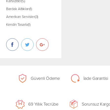
Kartvizitler(5)
Bardak Altlıkları(1)
Amerikan Servisler(3)
Kendin Tasarla(1)
Güvenli Ödeme
İade Garantisi
69 Yıllık Tecrübe
Sorunsuz Karg