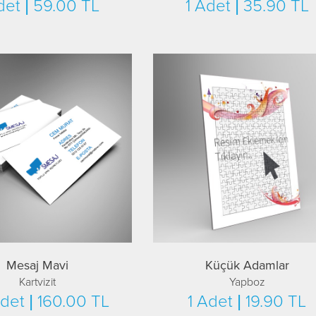
det | 59.00 TL
1 Adet | 35.90 TL
Mesaj Mavi
Küçük Adamlar
Kartvizit
Yapboz
det | 160.00 TL
1 Adet | 19.90 TL