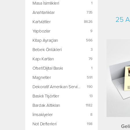
Masa İsimlikleri
Anahtarlıklar
25 A
Kartvizitler
Yapbozlar
Kitap Ayraçları
Bebek Önlükleri
Kapı Kartları
Ofset/Dijital Baskı
Magnetler
Dekoratif Amerikan Servisler
Baskılı Tişörtler
Bardak Altlıkları
İmsakiyeler
Not Defterleri
Gel