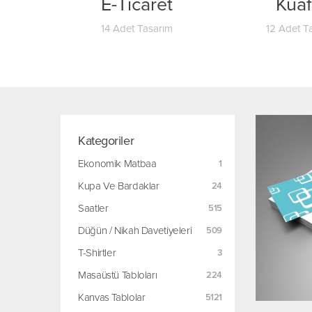
h
E-Ticaret
Kuaf
ım
14 Adet Tasarım
12 Adet T
Kategoriler
Ekonomik Matbaa
Kupa Ve Bardaklar
Saatler
Düğün / Nikah Davetiyeleri
T-Shirtler
Masaüstü Tabloları
Kanvas Tablolar