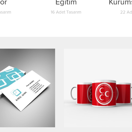
ör
Eğitim
Kurums
asarım
16 Adet Tasarım
22 Ad