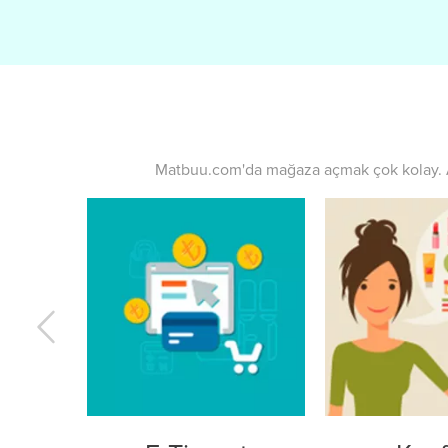
Matbuu.com'da mağaza açmak çok kolay. Ay