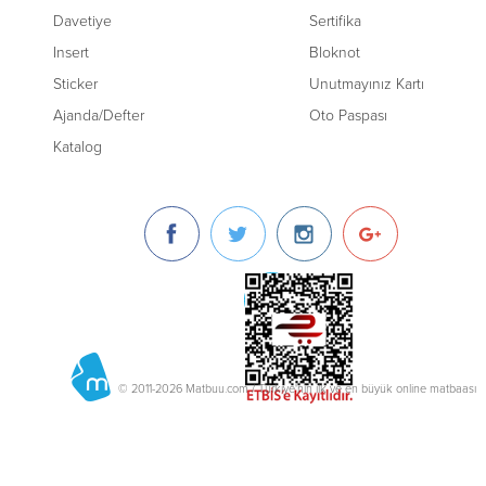
Davetiye
Sertifika
Insert
Bloknot
Sticker
Unutmayınız Kartı
Ajanda/Defter
Oto Paspası
Katalog
© 2011-2026 Matbuu.com / Türkiye'nin ilk ve en büyük online matbaası