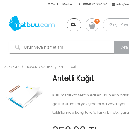
Yardım Merkezi
0850 840 84 84
info@m
Giriş | Kayıt
ANASAYFA
/
EKONOMIK MATBAA
/
ANTETLI KAĞIT
Antetli Kağıt
Kurumsallıkta tercih edilen ürünlerin baş
gelir. Kurumsal yazışmalarda veya fiyat
tekliflerinde karşı tarafa farklı bir etki yara