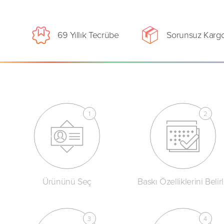
69 Yıllık Tecrübe
Sorunsuz Karg
Ürününü Seç
Baskı Özelliklerini Belir