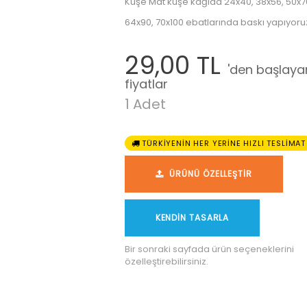
Kuşe Mat kuşe kağıda 24x40, 38x56, 50x7
64x90, 70x100 ebatlarında baskı yapıyoruz
29,00 TL
'den başlaya
fiyatlar
1 Adet
TÜRKİYENİN HER YERİNE HIZLI TESLİMAT
ÜRÜNÜ ÖZELLEŞTİR
KENDİN TASARLA
Bir sonraki sayfada ürün seçeneklerini
özelleştirebilirsiniz.