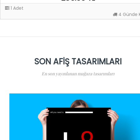
1 Adet
4 Günde 
SON AFIŞ TASARIMLARI
En son yayınlanan mağaza tasarımları