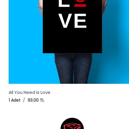
All You Need Is Love
1 Adet
/
93.00 TL