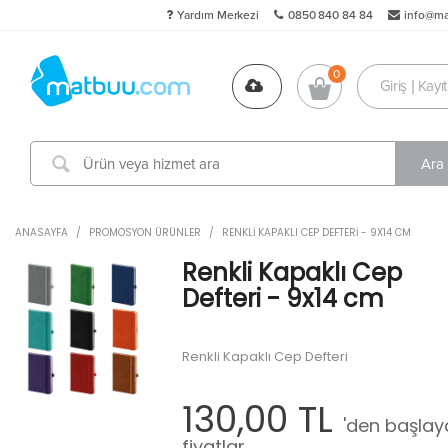
Yardım Merkezi
0850 840 84 84
info@m
Giriş | Kayıt
ANASAYFA
/
PROMOSYON ÜRÜNLER
/
RENKLI KAPAKLI CEP DEFTERI - 9X14 CM
Renkli Kapaklı Cep
Defteri - 9x14 cm
Renkli Kapaklı Cep Defteri
130,00 TL
'den başlay
fiyatlar