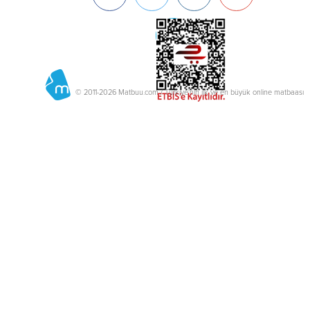
© 2011-2026 Matbuu.com / Türkiye'nin ilk ve en büyük online matbaası