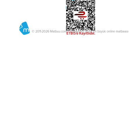
© 2011-2026 Matbuu.com / Türkiye'nin ilk ve en büyük online matbaası