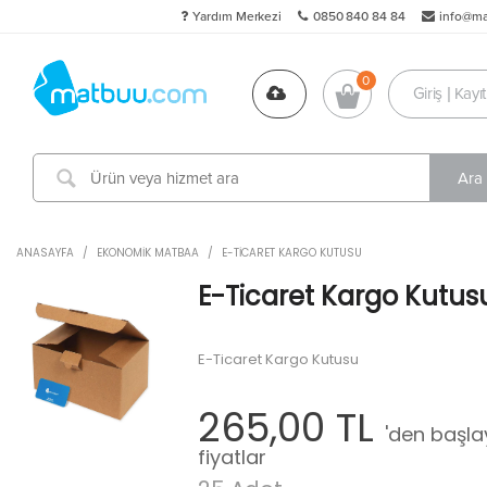
Yardım Merkezi
0850 840 84 84
info@m
Giriş | Kayıt
ANASAYFA
/
EKONOMIK MATBAA
/
E-TICARET KARGO KUTUSU
E-Ticaret Kargo Kutus
E-Ticaret Kargo Kutusu
265,00 TL
'den başl
fiyatlar