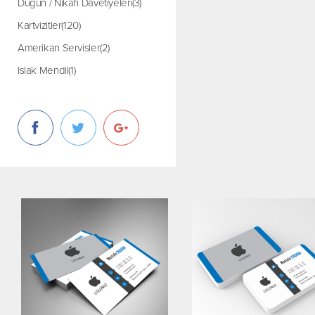
Düğün / Nikah Davetiyeleri(3)
Kartvizitler(120)
Amerikan Servisler(2)
Islak Mendil(1)