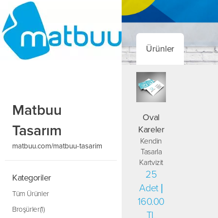
Ürünler
Matbuu
Oval
Tasarım
Kareler
Kendin
matbuu.com/matbuu-tasarim
Tasarla
Kartvizit
25
Kategoriler
Adet |
Tüm Ürünler
160.00
Broşürler(1)
TL