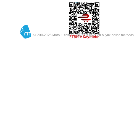
© 2011-2026 Matbuu.com / Türkiye'nin ilk ve en büyük online matbaası