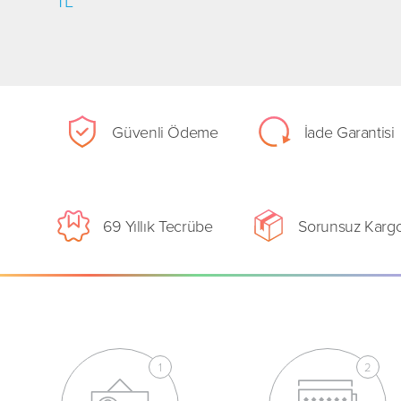
TL
Güvenli Ödeme
İade Garantisi
69 Yıllık Tecrübe
Sorunsuz Karg