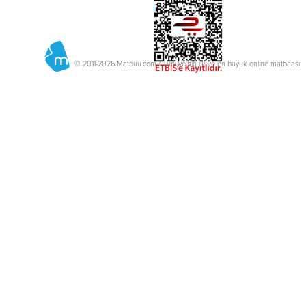
© 2011-2026 Matbuu.com / Türkiye'nin ilk ve en büyük online matbaası