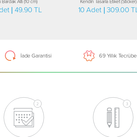
ü Bardak Altı (10 cm)
Kendin Tasarla Etiket (Sticker)
det | 49.90 TL
10 Adet | 309.00 T
İade Garantisi
69 Yıllık Tecrübe