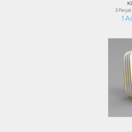
K
3 Parçal
1 A