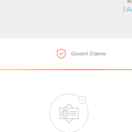
4l
1 A
Güvenli Ödeme