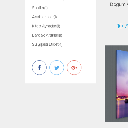
Doğum G
Saatler(1)
Anahtarlıklar(1)
10 
Kitap Ayraçları(1)
Bardak Altlıkları(1)
Su Şişesi Etiketi(1)