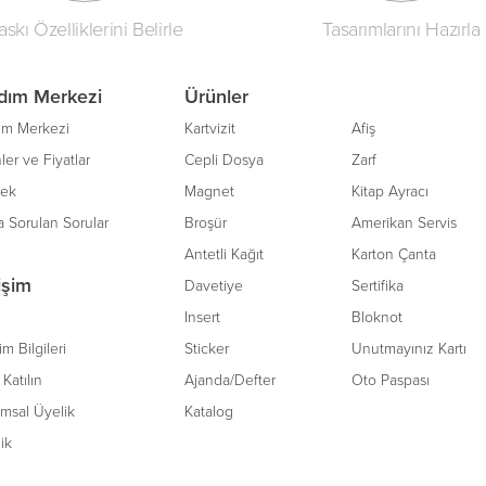
askı Özelliklerini Belirle
Tasarımlarını Hazırla
dım Merkezi
Ürünler
ım Merkezi
Kartvizit
Afiş
ler ve Fiyatlar
Cepli Dosya
Zarf
tek
Magnet
Kitap Ayracı
a Sorulan Sorular
Broşür
Amerikan Servis
Antetli Kağıt
Karton Çanta
tişim
Davetiye
Sertifika
Insert
Bloknot
şim Bilgileri
Sticker
Unutmayınız Kartı
Katılın
Ajanda/Defter
Oto Paspası
msal Üyelik
Katalog
lik