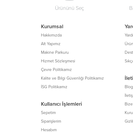
Ürününü Seç
B
Kurumsal
Yar
Hakkımızda
Yard
Alt Yapımız
Ürün
Makine Parkuru
Des
Hizmet Sözleşmesi
Sıkç
Çevre Politikamız
İle
Kalite ve Bilgi Güvenliği Politikamız
İSG Politikamız
Blog
İleti
Kullanıcı İşlemleri
Bize 
Sepetim
Kuru
Siparişlerim
Gizli
Hesabım