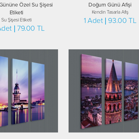
ününe Özel Su Şişesi
Doğum Günü Afişi
Etiketi
Kendin Tasarla Afiş
1 Adet | 93.00 TL
Su Şişesi Etiketi
Adet | 79.00 TL