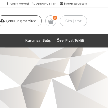
Yardım Merkezi
0850 840 84 84
info@matbuu.com
Çoklu Çalışma Yükle
Giriş | Kayıt
Kurumsal Satış
Özel Fiyat Teklifi