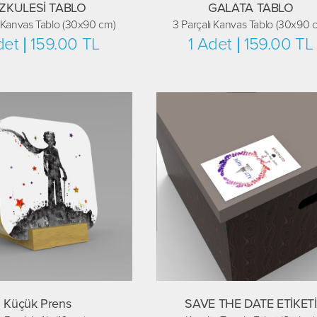
IZKULESİ TABLO
GALATA TABLO
ı Kanvas Tablo (30x90 cm)
3 Parçalı Kanvas Tablo (30x90 
det | 159.00 TL
1 Adet | 159.00 TL
Küçük Prens
SAVE THE DATE ETİKETİ