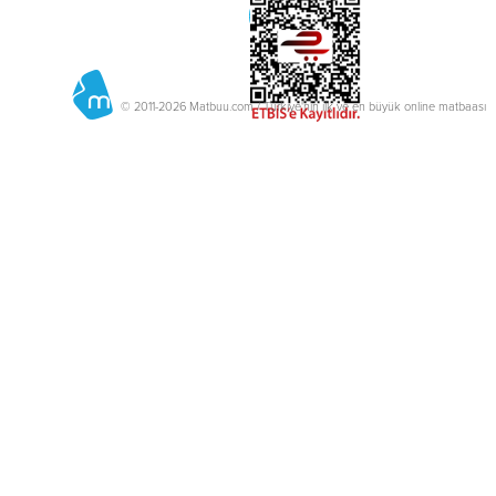
© 2011-2026 Matbuu.com / Türkiye'nin ilk ve en büyük online matbaası