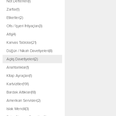
Not Defterleri(1)
Zarflar(1)
Etiketler(2)
Ofis / İşyeri İhtiyaçları(3)
Afiş(4)
Kanvas Tablolar(21)
Düğün / Nikah Davetiyeleri(8)
Açılış Davetiyeleri(2)
Anahtarlıklar(1)
Kitap Ayraçları(1)
Kartvizitler(191)
Bardak Altlıkları(18)
Amerikan Servisler(2)
Islak Mendil(3)