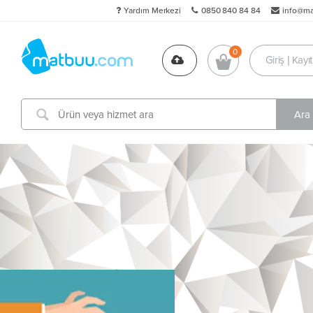
Yardım Merkezi
0850 840 84 84
info@m
Giriş | Kayıt