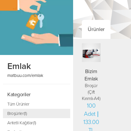
Ürünler
Emlak
Bizim
matbuu.com/emlak
Emlak
Broşür
(Çift
Kategoriler
Kırımlı-A4)
Tüm Ürünler
100
Adet |
Broşürler(1)
133.00
Antetli Kağıtlar(1)
TL