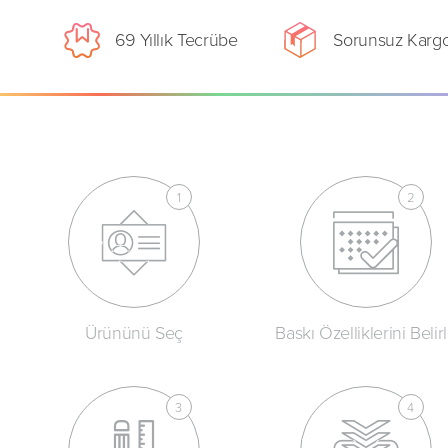
69 Yıllık Tecrübe
Sorunsuz Karg
Ürününü Seç
Baskı Özelliklerini Belir