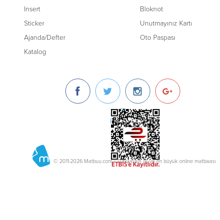
Insert
Bloknot
Sticker
Unutmayınız Kartı
Ajanda/Defter
Oto Paspası
Katalog
© 2011-2026 Matbuu.com / Türkiye'nin ilk ve en büyük online matbaası