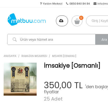
Yardım Merkezi
0850 840 84 84
info@m
Giriş | Kayıt
ANASAYFA
/
RAMAZAN İMSAKIYESI
/
İMSAKIYE [OSMANLI]
İmsakiye [Osmanlı]
350,00 TL
'den başl
fiyatlar
25 Adet