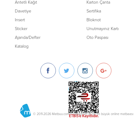
Antetli Kağıt
Karton Çanta
Davetiye
Sertifika
Insert
Bloknot
Sticker
Unutmayınız Kartı
Ajanda/Defter
Oto Paspası
Katalog
© 2011-2026 Matbuu.com / Türkiye'nin ilk ve en büyük online matbaası