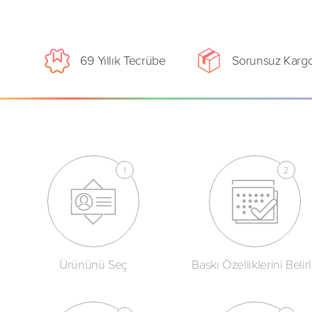
69 Yıllık Tecrübe
Sorunsuz Karg
Ürününü Seç
Baskı Özelliklerini Belir