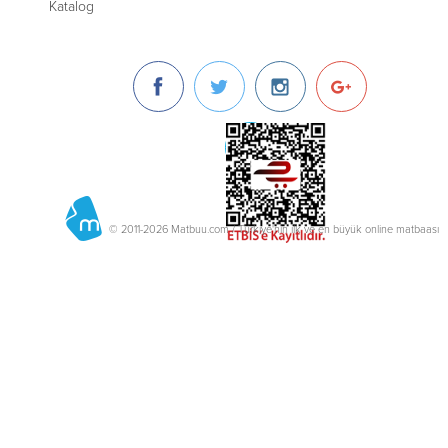
Katalog
© 2011-2026 Matbuu.com / Türkiye'nin ilk ve en büyük online matbaası