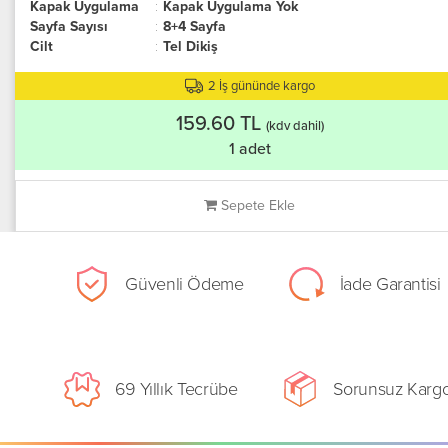
Kapak Uygulama
:
Kapak Uygulama Yok
Sayfa Sayısı
:
8+4 Sayfa
Cilt
:
Tel Dikiş
2 İş gününde kargo
159.60 TL
(kdv dahil)
1 adet
Sepete Ekle
Güvenli Ödeme
İade Garantisi
69 Yıllık Tecrübe
Sorunsuz Karg