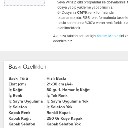
veya Winzip gibi programlar ile dosyalarınızı 
dosya yapıp yükleme yapabilirsiniz.
6- Dosyanız
CMYK
renk formatında
tasarlanmalıdır. RGB renk formatında tasarlan
baskı sonrasında %30'a varan renk farklılıkla
olabilmektedir.
Aklınıza takılan sorular için
Yardım Merkezi
ni z
edebilirsiniz.
Baskı Özellikleri
Baskı Türü
:
Hızlı Baskı
Ebat (cm)
:
21x30 cm (A4)
İç Kağıt
:
80 gr. 1. Hamur İç Kağıt
İç Renk
:
İç Tek Renk
İç Sayfa Uygulama
:
İç Sayfa Uygulama Yok
İç Selefon
:
İç Selefon Yok
Kapak Renk
:
Renkli Kapak
Kapak Kağıt
:
250 Gr Kuşe Kapak
Kapak Selefon
:
Kapak Selefon Yok