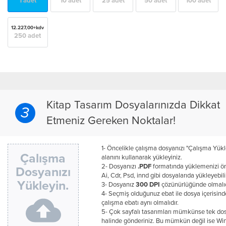
1 adet
10 adet
25 adet
50 adet
100 adet
12.227,00+kdv
250 adet
Kitap Tasarım Dosyalarınızda Dikkat
3
Etmeniz Gereken Noktalar!
1- Öncelikle çalışma dosyanızı "Çalışma Yükl
Çalışma
alanını kullanarak yükleyiniz.
2- Dosyanızı
.PDF
formatında yüklemenizi öne
Dosyanızı
Ai, Cdr, Psd, innd gibi dosyalarıda yükleyebili
Yükleyin.
3- Dosyanız
300 DPI
çözünürlüğünde olmalıd
4- Seçmiş olduğunuz ebat ile dosya içerisind
çalışma ebatı aynı olmalıdır.
5- Çok sayfalı tasarımları mümkünse tek do
halinde gönderiniz. Bu mümkün değil ise Win