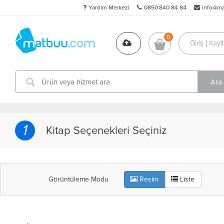
Yardım Merkezi
0850 840 84 84
info@m
Giriş | Kayıt
1
Kitap Seçenekleri Seçiniz
Görüntüleme Modu
Resim
Liste