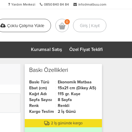
Yardım Merkezi
0850 840 84 84
info@matbuu.com
Çoklu Çalışma Yükle
Giriş | Kayıt
Kurumsal Satış
Özel Fiyat Teklifi
Baskı Özellikleri
Baskı Türü
:
Ekonomik Matbaa
Ebat (cm)
:
15x21 cm (Dikey A5)
Kağıt Adı
:
115 gr. Kuşe
Sayfa Sayısı
:
8 Sayfa
Renk
:
Renkli
Kargo Teslim
:
2 İş Günü
2 İş gününde kargo