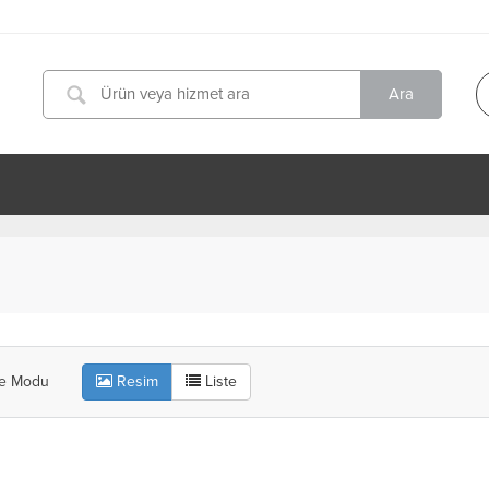
me Modu
Resim
Liste