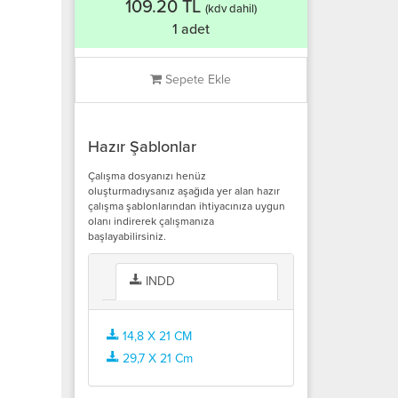
109.20 TL
(kdv dahil)
1 adet
Sepete Ekle
Hazır Şablonlar
Çalışma dosyanızı henüz
oluşturmadıysanız aşağıda yer alan hazır
çalışma şablonlarından ihtiyacınıza uygun
olanı indirerek çalışmanıza
başlayabilirsiniz.
INDD
14,8 X 21 CM
29,7 X 21 Cm