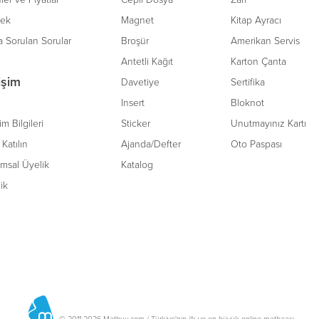
tek
Magnet
Kitap Ayracı
a Sorulan Sorular
Broşür
Amerikan Servis
Antetli Kağıt
Karton Çanta
tişim
Davetiye
Sertifika
Insert
Bloknot
şim Bilgileri
Sticker
Unutmayınız Kartı
Katılın
Ajanda/Defter
Oto Paspası
msal Üyelik
Katalog
lik