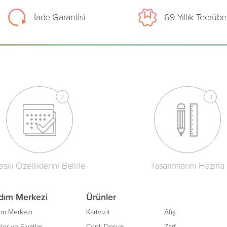
İade Garantisi
69 Yıllık Tecrübe
askı Özelliklerini Belirle
Tasarımlarını Hazırla
dım Merkezi
Ürünler
ım Merkezi
Kartvizit
Afiş
ler ve Fiyatlar
Cepli Dosya
Zarf