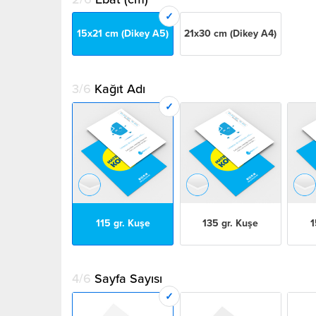
15x21 cm (Dikey A5)
21x30 cm (Dikey A4)
3/6
Kağıt Adı
115 gr. Kuşe
135 gr. Kuşe
1
4/6
Sayfa Sayısı