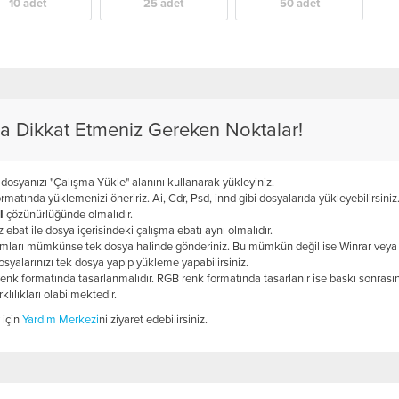
10 adet
25 adet
50 adet
da Dikkat Etmeniz Gereken Noktalar!
 dosyanızı "Çalışma Yükle" alanını kullanarak yükleyiniz.
rmatında yüklemenizi öneririz. Ai, Cdr, Psd, innd gibi dosyalarıda yükleyebilirsiniz
I
çözünürlüğünde olmalıdır.
ebat ile dosya içerisindeki çalışma ebatı aynı olmalıdır.
rımları mümkünse tek dosya halinde gönderiniz. Bu mümkün değil ise Winrar veya
dosyalarınızı tek dosya yapıp yükleme yapabilirsiniz.
enk formatında tasarlanmalıdır. RGB renk formatında tasarlanır ise baskı sonrası
lılıkları olabilmektedir.
 için
Yardım Merkezi
ni ziyaret edebilirsiniz.