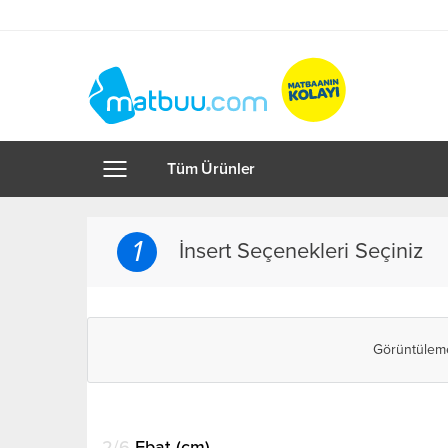
Tüm Ürünler
1
İnsert Seçenekleri Seçiniz
Görüntüle
2/6
Ebat (cm)