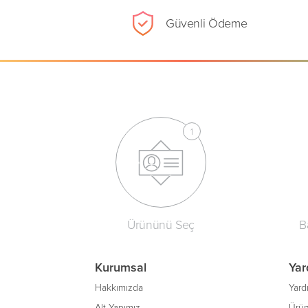
Güvenli Ödeme
Ürününü Seç
B
Kurumsal
Yar
Hakkımızda
Yard
Alt Yapımız
Ürün