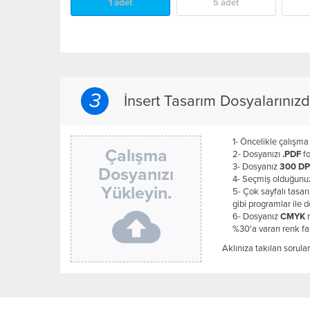
1 adet
5 adet
3
İnsert Tasarım Dosyalarınız
1- Öncelikle çalışma
Çalışma
2- Dosyanızı
.PDF
fo
3- Dosyanız
300 DP
Dosyanızı
4- Seçmiş olduğunuz 
Yükleyin.
5- Çok sayfalı tasa
gibi programlar ile 
6- Dosyanız
CMYK
r
%30'a varan renk fark
Aklınıza takılan sorular