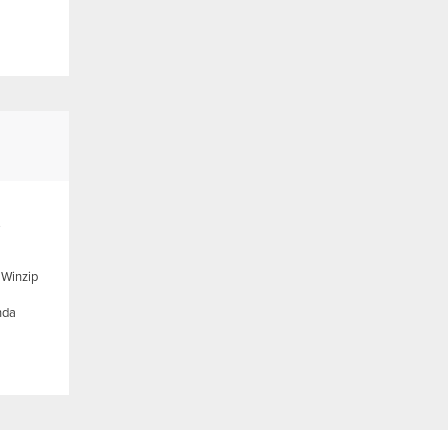
.
 Winzip
nda