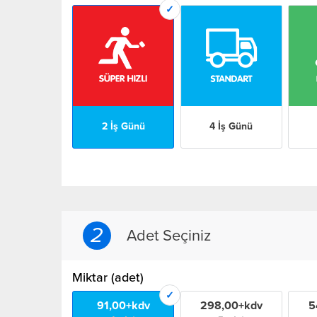
2 İş Günü
4 İş Günü
2
Adet Seçiniz
Miktar (adet)
91,00+kdv
298,00+kdv
5