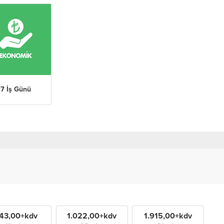
7 İş Günü
43,00+kdv
1.022,00+kdv
1.915,00+kdv