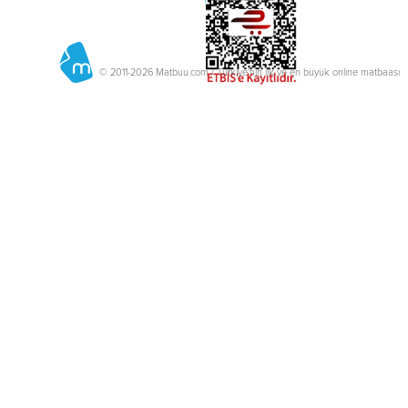
© 2011-2026 Matbuu.com / Türkiye'nin ilk ve en büyük online matbaası