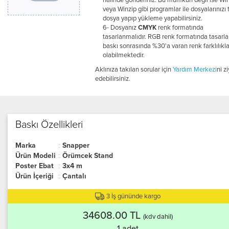
halinde gönderiniz. Bu mümkün değil ise Win
veya Winzip gibi programlar ile dosyalarınızı 
dosya yapıp yükleme yapabilirsiniz.
6- Dosyanız
CMYK
renk formatında
tasarlanmalıdır. RGB renk formatında tasarlan
baskı sonrasında %30'a varan renk farklılıkla
olabilmektedir.
Aklınıza takılan sorular için
Yardım Merkezi
ni z
edebilirsiniz.
Baskı Özellikleri
Marka
:
Snapper
Ürün Modeli
:
Örümcek Stand
Poster Ebat
:
3x4 m
Ürün İçeriği
:
Çantalı
3 İş gününde kargo
34608.00 TL
(kdv dahil)
1 adet