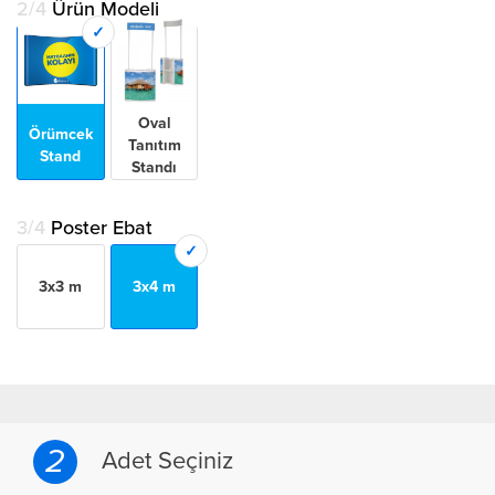
2/4
Ürün Modeli
Oval
Örümcek
Tanıtım
Stand
Standı
3/4
Poster Ebat
3x3 m
3x4 m
2
Adet Seçiniz