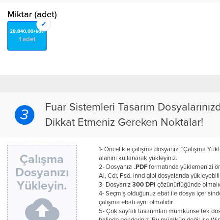
Miktar (adet)
28.840,00+kdv
1 adet
Fuar Sistemleri Tasarım Dosyalarınız
3
Dikkat Etmeniz Gereken Noktalar!
1- Öncelikle çalışma dosyanızı "Çalışma Yükl
Çalışma
alanını kullanarak yükleyiniz.
2- Dosyanızı
.PDF
formatında yüklemenizi öne
Dosyanızı
Ai, Cdr, Psd, innd gibi dosyalarıda yükleyebili
Yükleyin.
3- Dosyanız
300 DPI
çözünürlüğünde olmalıd
4- Seçmiş olduğunuz ebat ile dosya içerisind
çalışma ebatı aynı olmalıdır.
5- Çok sayfalı tasarımları mümkünse tek do