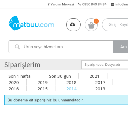
Yardım Merkezi
0850 840 84 84
info@m
Giriş | Kayıt
Siparişlerim
|
|
|
Son 1 hafta
Son 30 gün
2021
|
|
|
|
2020
2019
2018
2017
|
|
|
2016
2015
2014
2013
Bu döneme ait siparişiniz bulunmamaktadır.