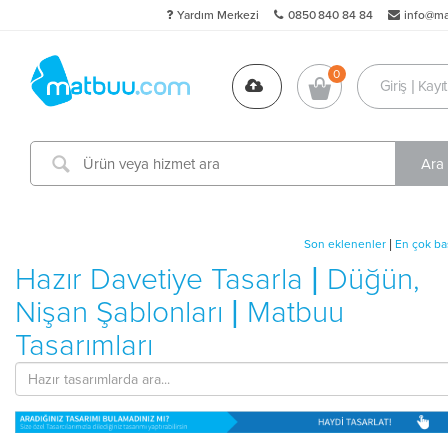
Yardım Merkezi
0850 840 84 84
info@m
Giriş | Kayıt
Son eklenenler
|
En çok bas
Hazır Davetiye Tasarla | Düğün,
Nişan Şablonları | Matbuu
Tasarımları