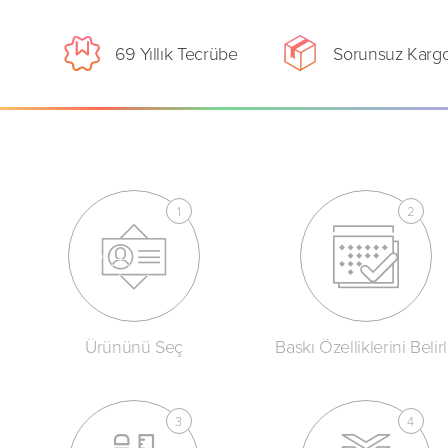
69 Yıllık Tecrübe
Sorunsuz Karg
Ürününü Seç
Baskı Özelliklerini Belir