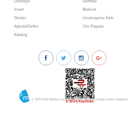
Davetiye
Sertifika
Insert
Bloknot
Sticker
Unutmayınız Kartı
Ajanda/Defter
Oto Paspası
Katalog
© 2011-2026 Matbuu.com / Türkiye'nin ilk ve en büyük online matbaası