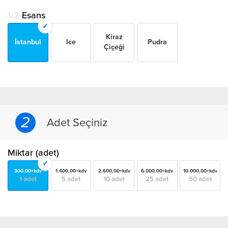
1/2
Esans
Kiraz
İstanbul
Ice
Pudra
Çiçeği
2
Adet Seçiniz
Miktar (adet)
300,00+kdv
1.400,00+kdv
2.600,00+kdv
6.000,00+kdv
10.000,00+kdv
1 adet
5 adet
10 adet
25 adet
50 adet