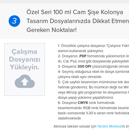
Özel Seri 100 ml Cam Şişe Kolonya
3
Tasarım Dosyalarınızda Dikkat Etmen
Gereken Noktalar!
1- Öncelikle çalışma dosyanızı "Çalışma Yükl
Çalışma
alanını kullanarak yükleyiniz.
2- Dosyanızı
.PDF
formatında yüklemenizi öne
Dosyanızı
Ai, Cdr, Psd, innd gibi dosyalarıda yükleyebili
Yükleyin.
3- Dosyanız
300 DPI
çözünürlüğünde olmalıd
4- Seçmiş olduğunuz ebat ile dosya içerisind
çalışma ebatı aynı olmalıdır.
5- Çok sayfalı tasarımları mümkünse tek do
halinde gönderiniz. Bu mümkün değil ise Win
veya Winzip gibi programlar ile dosyalarınızı 
dosya yapıp yükleme yapabilirsiniz.
6- Dosyanız
CMYK
renk formatında
tasarlanmalıdır. RGB renk formatında tasarlan
baskı sonrasında %30'a varan renk farklılıkla
olabilmektedir.
Aklınıza takılan sorular için
Yardım Merkezi
ni z