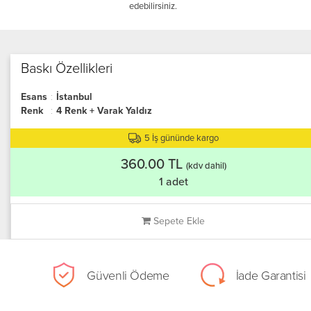
edebilirsiniz.
Baskı Özellikleri
Esans
:
İstanbul
Renk
:
4 Renk + Varak Yaldız
5 İş gününde kargo
360.00 TL
(kdv dahil)
1 adet
Sepete Ekle
Güvenli Ödeme
İade Garantisi