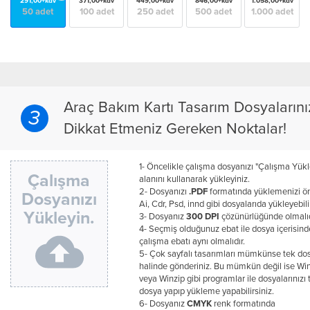
291,00+kdv
371,00+kdv
449,00+kdv
846,00+kdv
1.058,00+kdv
50 adet
100 adet
250 adet
500 adet
1.000 adet
Araç Bakım Kartı Tasarım Dosyaların
3
Dikkat Etmeniz Gereken Noktalar!
1- Öncelikle çalışma dosyanızı "Çalışma Yükl
Çalışma
alanını kullanarak yükleyiniz.
2- Dosyanızı
.PDF
formatında yüklemenizi öne
Dosyanızı
Ai, Cdr, Psd, innd gibi dosyalarıda yükleyebili
Yükleyin.
3- Dosyanız
300 DPI
çözünürlüğünde olmalıd
4- Seçmiş olduğunuz ebat ile dosya içerisind
çalışma ebatı aynı olmalıdır.
5- Çok sayfalı tasarımları mümkünse tek do
halinde gönderiniz. Bu mümkün değil ise Win
veya Winzip gibi programlar ile dosyalarınızı 
dosya yapıp yükleme yapabilirsiniz.
6- Dosyanız
CMYK
renk formatında