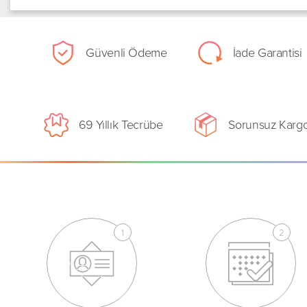
Güvenli Ödeme
İade Garantisi
69 Yıllık Tecrübe
Sorunsuz Karg