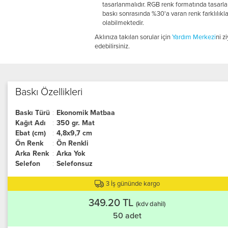
tasarlanmalıdır. RGB renk formatında tasarlan
baskı sonrasında %30'a varan renk farklılıkla
olabilmektedir.
Aklınıza takılan sorular için
Yardım Merkezi
ni z
edebilirsiniz.
Baskı Özellikleri
Baskı Türü
:
Ekonomik Matbaa
Kağıt Adı
:
350 gr. Mat
Ebat (cm)
:
4,8x9,7 cm
Ön Renk
:
Ön Renkli
Arka Renk
:
Arka Yok
Selefon
:
Selefonsuz
3 İş gününde kargo
349.20 TL
(kdv dahil)
50 adet