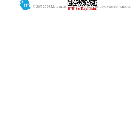
© 2011-2026 Matbuu.com / Türkiye'nin ilk ve en büyük online matbaası