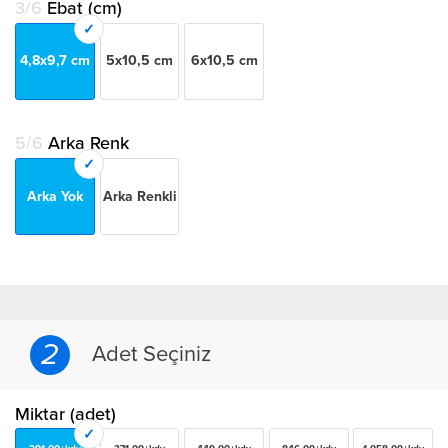
3/6
Ebat (cm)
4,8x9,7 cm
5x10,5 cm
6x10,5 cm
5/6
Arka Renk
Arka Yok
Arka Renkli
2
Adet Seçiniz
Miktar (adet)