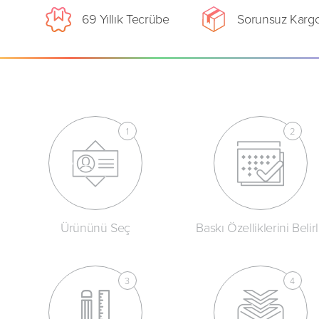
69 Yıllık Tecrübe
Sorunsuz Karg
Ürününü Seç
Baskı Özelliklerini Belir