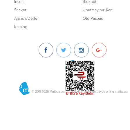
Insert
Bloknot
Sticker
Unutmayınız Kartı
Ajanda/Defter
Oto Paspası
Katalog
© 2011-2026 Matbuu.com / Türkiye'nin ilk ve en büyük online matbaası