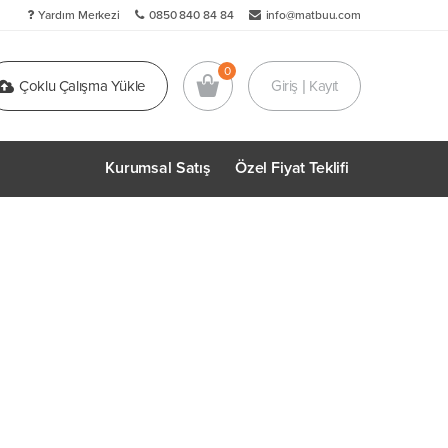
Yardım Merkezi
0850 840 84 84
info@matbuu.com
Çoklu Çalışma Yükle
Giriş | Kayıt
Kurumsal Satış
Özel Fiyat Teklifi