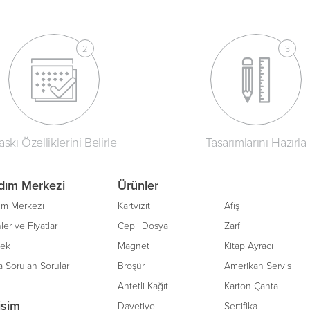
askı Özelliklerini Belirle
Tasarımlarını Hazırla
dım Merkezi
Ürünler
ım Merkezi
Kartvizit
Afiş
ler ve Fiyatlar
Cepli Dosya
Zarf
tek
Magnet
Kitap Ayracı
a Sorulan Sorular
Broşür
Amerikan Servis
Antetli Kağıt
Karton Çanta
tişim
Davetiye
Sertifika