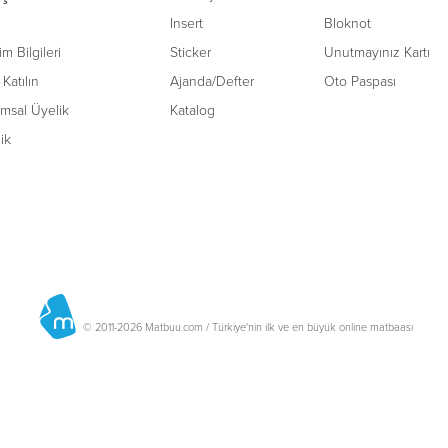
Insert
Bloknot
şim Bilgileri
Sticker
Unutmayınız Kartı
Katılın
Ajanda/Defter
Oto Paspası
msal Üyelik
Katalog
lik
© 2011-2026 Matbuu.com / Türkiye'nin ilk ve en büyük online matbaası