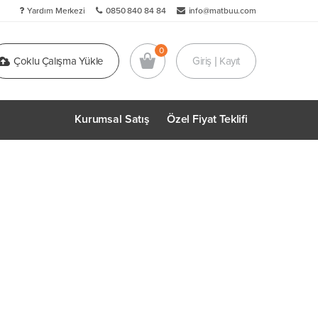
Yardım Merkezi
0850 840 84 84
info@matbuu.com
Çoklu Çalışma Yükle
Giriş | Kayıt
Kurumsal Satış
Özel Fiyat Teklifi