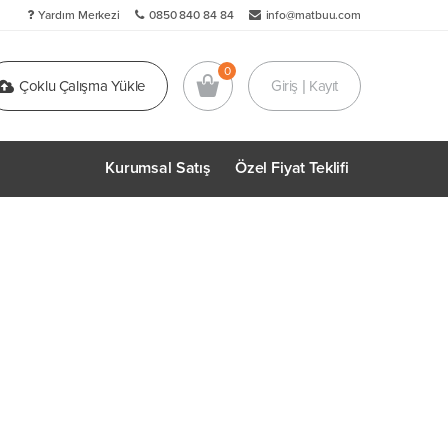
Yardım Merkezi
0850 840 84 84
info@matbuu.com
Çoklu Çalışma Yükle
Giriş | Kayıt
Kurumsal Satış
Özel Fiyat Teklifi