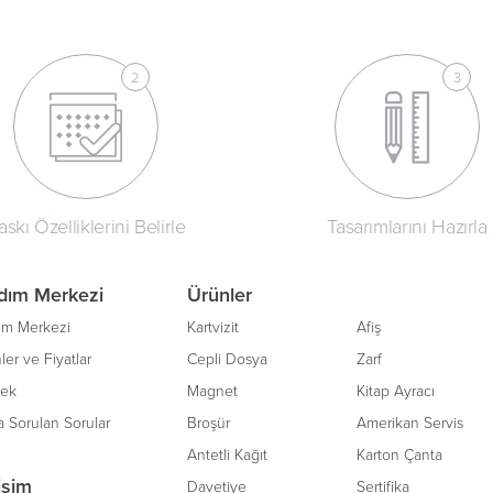
askı Özelliklerini Belirle
Tasarımlarını Hazırla
dım Merkezi
Ürünler
ım Merkezi
Kartvizit
Afiş
ler ve Fiyatlar
Cepli Dosya
Zarf
tek
Magnet
Kitap Ayracı
a Sorulan Sorular
Broşür
Amerikan Servis
Antetli Kağıt
Karton Çanta
tişim
Davetiye
Sertifika