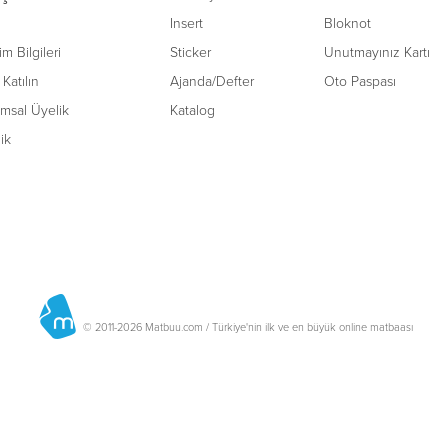
Insert
Bloknot
şim Bilgileri
Sticker
Unutmayınız Kartı
Katılın
Ajanda/Defter
Oto Paspası
msal Üyelik
Katalog
lik
© 2011-2026 Matbuu.com / Türkiye'nin ilk ve en büyük online matbaası