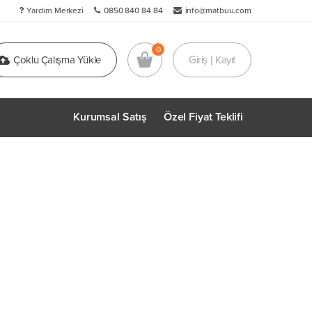
Yardım Merkezi
0850 840 84 84
info@matbuu.com
Çoklu Çalışma Yükle
Giriş | Kayıt
Kurumsal Satış
Özel Fiyat Teklifi